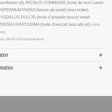
 sunflower oil), RICINUS COMMUNIS (huile de ricin/ castor
SPERMUM PARKII (beurre de karité/ shea butter),
GDALUS DULCIS (huile d’amande douce/ sweet
 PERSEA GRATISSIMA (huile d’avocat/ avocado oil),
KAOLIN
 clay)
tain : SODIUM LACTATE (lactate de sodium)
ation
nsation