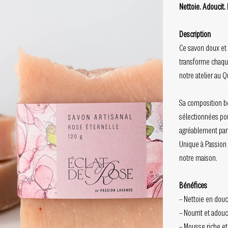
Nettoie. Adoucit. 
Description
Ce savon doux et 
transforme chaqu
notre atelier au Q
Sa composition b
sélectionnées pou
agréablement pa
Unique à Passion L
notre maison.
Bénéfices
– Nettoie en dou
– Nourrit et adou
– Mousse riche e