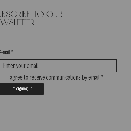
ubscribe to our
ewsletter
E-mail
*
I agree to receive communications by email
*
I'm signing up