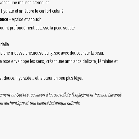
vorise une mousse crémeuse
 Hydrate et améliore le confort cutané
douce
– Apaise et adoucit
ourrit profondément et laisse la peau souple
ielle
èle une mousse onctueuse qui glisse avec douceur sur la peau.
de rose enveloppe les sens, créant une ambiance délicate, féminine et
e, douce, hydratée… et le cœur un peu plus léger.
lement au Québec, ce savon à la rose reflète l’engagement Passion Lavande
re authentique et une beauté botanique raffinée.