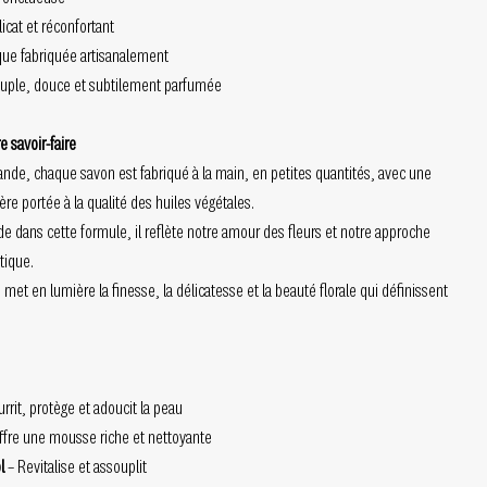
licat et réconfortant
que fabriquée artisanalement
ouple, douce et subtilement parfumée
e savoir-faire
nde, chaque savon est fabriqué à la main, en petites quantités, avec une
ière portée à la qualité des huiles végétales.
 dans cette formule, il reflète notre amour des fleurs et notre approche
tique.
 met en lumière la finesse, la délicatesse et la beauté florale qui définissent
rrit, protège et adoucit la peau
ffre une mousse riche et nettoyante
l
– Revitalise et assouplit