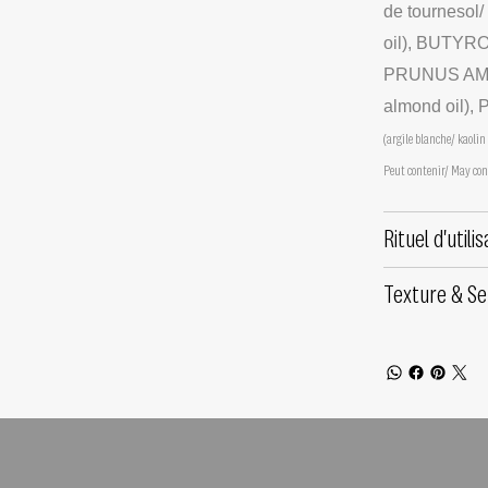
de tournesol/
oil), BUTYRO
PRUNUS AMY
almond oil),
(argile blanche/ kaolin
Peut contenir/ May con
Rituel d'utilis
Texture & Se