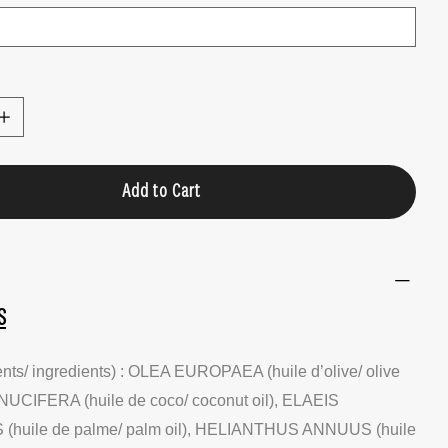
Add to Cart
S
ents/ ingredients) : OLEA EUROPAEA (huile d’olive/ olive
NUCIFERA (huile de coco/ coconut oil), ELAEIS
(huile de palme/ palm oil), HELIANTHUS ANNUUS (huile