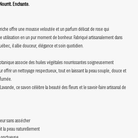
Nourrit. Enchante.
riche offre une mousse veloutée et un parfum délicat de rose qui
e utilisation en un pur moment de bonheur. Fabriqué artisanalement dans
uébec, il allie douceur, élégance et soin quotidien.
otanique associe des huiles végétales nourrissantes soigneusement
r offrir un nettoyage respectueux, tout en laissant la peau souple, douce et
rfumée.
avande, ce savon célèbre la beauté des fleurs et le savoir-faire artisanal de
ceur sans assécher
cit la peau naturellement
t onctueuse