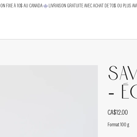
SON FIXE À 10$ AU CANADA
Sa
- É
Price
CA$12.00
Format 100 g