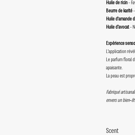
Huile de ricin
– Fa
Beurre de karité
–
Huile d'amande 
Huile d’avocat
– N
Expérience sensor
L’application rév
Le parfum floral 
apaisante.
La peau est propr
Fabriqué artisana
envers un bien‑êt
Scent