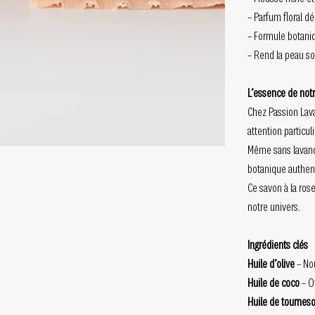
– Parfum floral dé
– Formule botani
– Rend la peau s
L’essence de notr
Chez Passion Lava
attention particul
Même sans lavande
botanique authen
Ce savon à la rose
notre univers.
Ingrédients clés
Huile d’olive
– Nou
Huile de coco
– O
Huile de tourneso