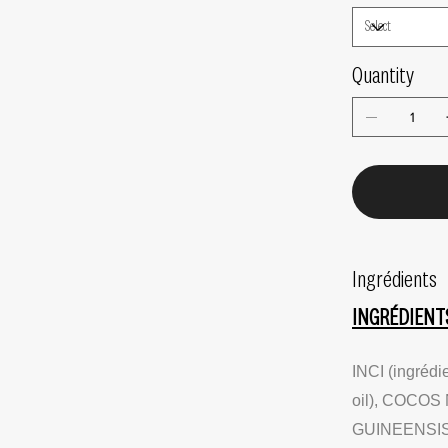
Quantity
Ingrédients
INGRÉDIENT
INCI (ingrédi
oil), COCOS 
GUINEENSIS 