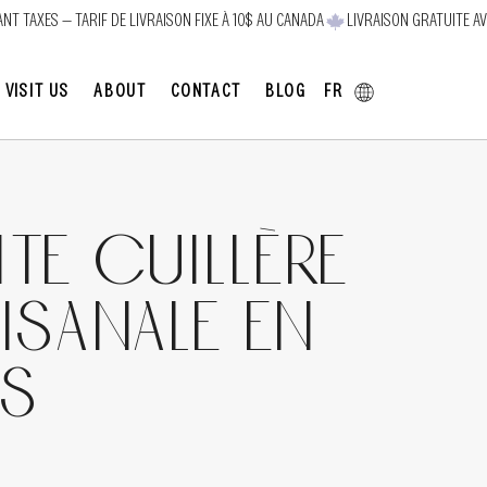
FR
VISIT US
ABOUT
CONTACT
BLOG
ite cuillère
isanale en
is