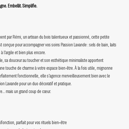
e. Embellit. Simplifie.
ent par Rémi, un artisan du bois talentueux et passionné, cette petite
est conçue pour accompagner vos soins Passion Lavande : sels de bain, laits
 l’argile et bien plus encore.
lle, sa douceur au toucher et son esthétique minimaliste apportent
e touche de charme à votre espace bien-être. À la fois utile, mignonne
faitement fonctionnelle, elle s’agence merveilleusement bien avec le
on Lavande pour un duo décoratif et pratique.
ire… mais un grand coup de cœur.
fonction, parfait pour vos rituels bien‑être