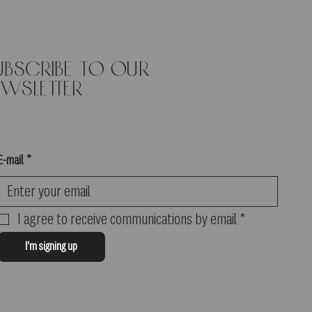
ubscribe to our
ewsletter
E-mail
*
I agree to receive communications by email
*
I'm signing up