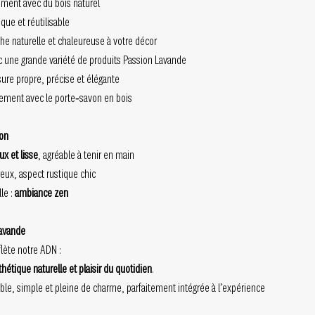
ement avec du bois naturel
que et réutilisable
he naturelle et chaleureuse à votre décor
 une grande variété de produits Passion Lavande
ure propre, précise et élégante
tement avec le porte‑savon en bois
ion
ux et lisse
, agréable à tenir en main
eux, aspect rustique chic
le :
ambiance zen
Lavande
flète notre ADN :
sthétique naturelle et plaisir du quotidien
.
ble, simple et pleine de charme, parfaitement intégrée à l’expérience