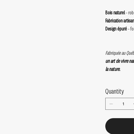
Bois naturel
– rob
Fabrication artisa
Design épuré
– fo
Fabriquée au Québe
un art de vivre na
la nature.
Quantity