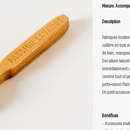
Mesure. Accompagn
Description
Fabriquée localem
cuillère en bois 
de bain, masques à
Son allure nature
immédiatement un
comme tout et par
porte‑savon Passi
Un petit accesso
Bénéfices
– Accessoire multi