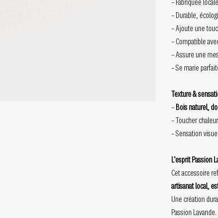
– Fabriquée local
– Durable, écologi
– Ajoute une touc
– Compatible avec
– Assure une mes
– Se marie parfai
Texture & sensat
–
Bois naturel, do
– Toucher chaleur
– Sensation visuel
L’esprit Passion 
Cet accessoire re
artisanat local, e
Une création dura
Passion Lavande.