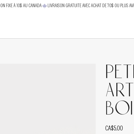
SON FIXE À 10$ AU CANADA
Pet
art
bo
Price
CA$5.00