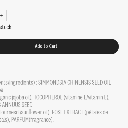
 stock
Add to Cart
ients/ingredients) : SIMMONDSIA CHINENSIS SEED OIL
ba
ganic jojoba oil), TOCOPHEROL (vitamine E/vitamin E),
 ANNUUS SEED
e tournesol/sunflower oil), ROSE EXTRACT (pétales de
tals), PARFUM(fragrance).