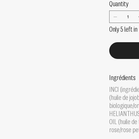
Quantity
Only 5 left in
Ingrédients
INCI (ingréd
(huile de jojo
biologique/or
HELIANTHUS
OIL (huile d
rose/rose pe