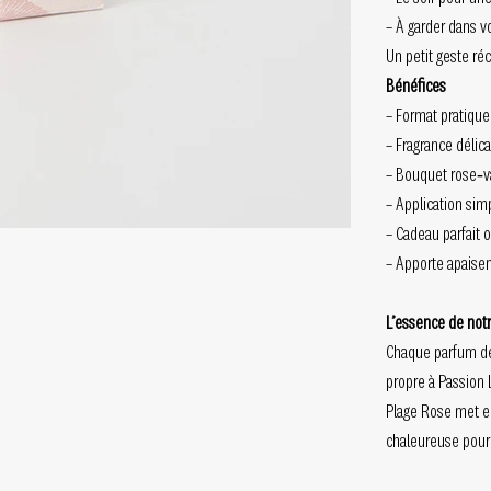
– À garder dans v
Un petit geste ré
Bénéfices
– Format pratiqu
– Fragrance délic
– Bouquet rose‑va
– Application simp
– Cadeau parfait 
– Apporte apaisem
L’essence de notr
Chaque parfum de
propre à Passion 
Plage Rose met en
chaleureuse pour