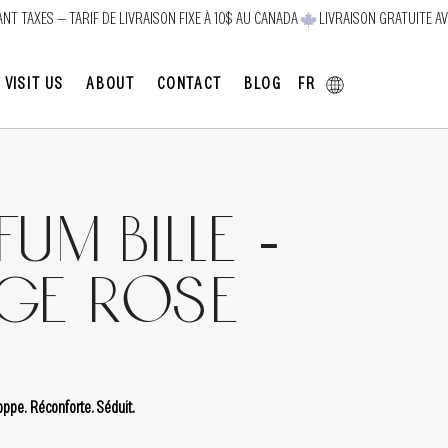
FR
VISIT US
ABOUT
CONTACT
BLOG
fum bille -
age Rose
ppe. Réconforte. Séduit.