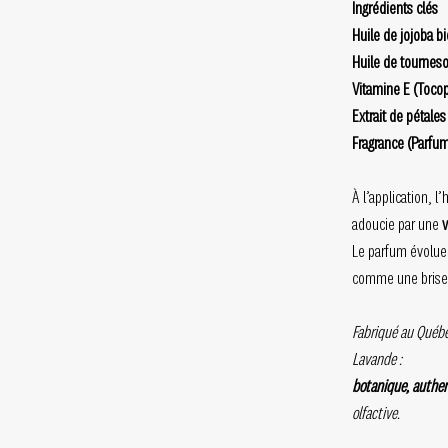
Ingrédients clés
Huile de jojoba b
Huile de tourneso
Vitamine E (Toco
Extrait de pétales
Fragrance (Parfu
À l’application, 
adoucie par une
v
Le parfum évolue 
comme une brise t
Fabriqué au Québec
Lavande :
botanique, authe
olfactive.