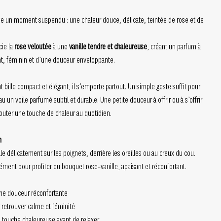
e un moment suspendu : une chaleur douce, délicate, teintée de rose et de
cie la
rose veloutée
à une
vanille tendre et chaleureuse
, créant un parfum à
ant, féminin et d’une douceur enveloppante.
t bille compact et élégant, il s’emporte partout. Un simple geste suffit pour
u un voile parfumé subtil et durable. Une petite douceur à offrir ou à s’offrir
jouter une touche de chaleur au quotidien.
n
bille délicatement sur les poignets, derrière les oreilles ou au creux du cou.
ment pour profiter du bouquet rose‑vanille, apaisant et réconfortant.
une douceur réconfortante
 retrouver calme et féminité
e touche chaleureuse avant de relaxer