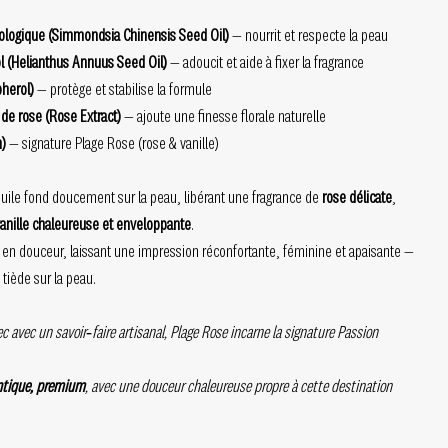
iologique (Simmondsia Chinensis Seed Oil)
— nourrit et respecte la peau
l (Helianthus Annuus Seed Oil)
— adoucit et aide à fixer la fragrance
pherol)
— protège et stabilise la formule
 de rose (Rose Extract)
— ajoute une finesse florale naturelle
m)
— signature Plage Rose (rose & vanille)
l’huile fond doucement sur la peau, libérant une fragrance de
rose délicate
,
anille chaleureuse et enveloppante
.
en douceur, laissant une impression réconfortante, féminine et apaisante —
iède sur la peau.
 avec un savoir‑faire artisanal, Plage Rose incarne la signature Passion
ntique, premium
, avec une douceur chaleureuse propre à cette destination