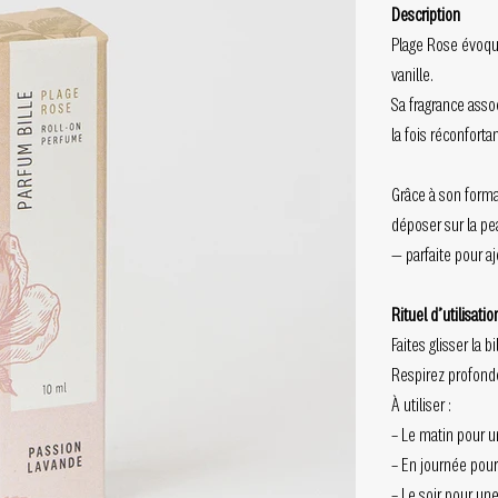
Description
Plage Rose évoqu
vanille.
Sa fragrance asso
la fois réconfort
Grâce à son forma
déposer sur la pea
— parfaite pour a
Rituel d’utilisatio
Faites glisser la 
Respirez profondé
À utiliser :
– Le matin pour 
– En journée pour
– Le soir pour un