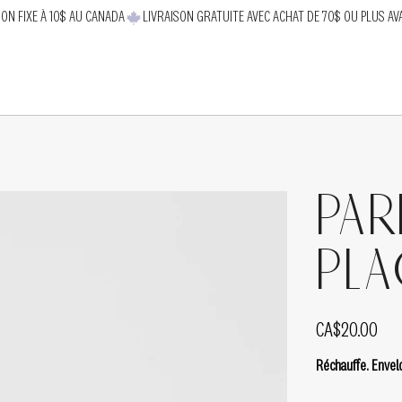
SON FIXE À 10$ AU CANADA
Par
Pl
Price
CA$20.00
Réchauffe. Envelo