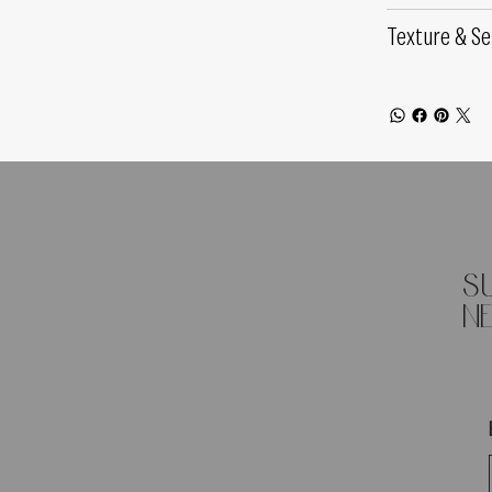
Texture & Se
S
n