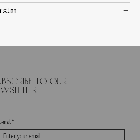
nsation
ubscribe to our
ewsletter
E-mail
*