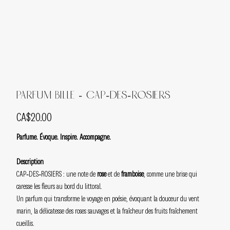
Parfum bille - Cap-des-Rosiers
Price
CA$20.00
Parfume. Évoque. Inspire. Accompagne.
Description
CAP‑DES‑ROSIERS : une note de
rose
et de
framboise
, comme une brise qui
caresse les fleurs au bord du littoral.
Un parfum qui transforme le voyage en poésie, évoquant la douceur du vent
marin, la délicatesse des roses sauvages et la fraîcheur des fruits fraîchement
cueillis.