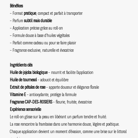
Bénéfices
– Format
pratique
, compact et parfait à transporter
– Parfum
subtil mais durable
– Application précise grâce au roll-on
– Formule douce à base d’huiles végétales
– Parfait comme cadeau ou pour se faire plaisir
– Fragrance exclusive, naturelle et évocatrice
Ingrédients clés
Huile de jojoba biologique
– nourrit et facilite l’application
Huile de tournesol
– adoucit et équilibre
Extrait de pétales de rose
– apporte douceur et élégance florale
Vitamine E
– antioxydante, protège la formule
Fragrance CAP‑DES‑ROSIERS
– fleurie, fruitée, évocatrice
Expérience sensorielle
Le roll-on glisse sur la peau en libérant un parfum tendre et fruité.
La rose rencontre la framboise dans une harmonie douce, légère et poétique.
Chaque application devient un moment d’évasion, comme une brise sur le littoral