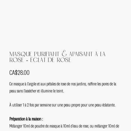
Masque purifiant & apaisant à la
rose - Éclat de Rose
Price
CA$28.00
Ce masque à l'argile et aux pétales de rose de nos jardins, raffine les pores de la
peau sans l'assécher et illumine le teint.
À utiliser 1 à 2 fois par semaine sur une peau propre pour une peau éclatante.
Préparation à la maison :
Mélanger 10ml de poudre de masque à 10ml d'eau de rose, ou mélanger 10ml de