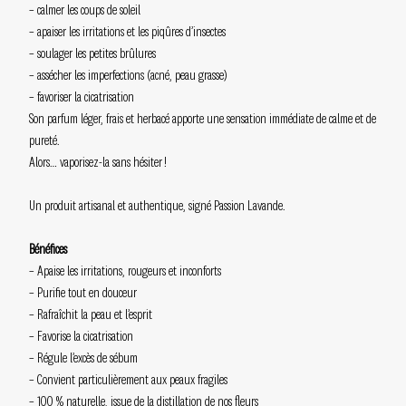
– calmer les coups de soleil
– apaiser les irritations et les piqûres d’insectes
– soulager les petites brûlures
– assécher les imperfections (acné, peau grasse)
– favoriser la cicatrisation
Son parfum léger, frais et herbacé apporte une sensation immédiate de calme et de
pureté.
Alors… vaporisez-la sans hésiter !
Un produit artisanal et authentique, signé Passion Lavande.
Bénéfices
– Apaise les irritations, rougeurs et inconforts
– Purifie tout en douceur
– Rafraîchit la peau et l’esprit
– Favorise la cicatrisation
– Régule l’excès de sébum
– Convient particulièrement aux peaux fragiles
– 100 % naturelle, issue de la distillation de nos fleurs