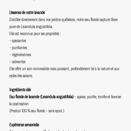
L’essence de notre lavande
Distillée directement dans nos jardins québécois, notre eau florale capture l’âme
pure de Lavandula angustifolia.
Elle est reconnue pour ses propriétés :
– apaisantes
– purifiantes
– régénératrices
– calmantes
Elle offre un soin minimaliste mais puissant, profondément lié à la nature et aux
cycles des saisons.
Ingrédients clés
Eau florale de lavande (Lavandula angustifolia)
– apaise, purifie, tonifie et favorise
la cicatrisation
(Produit 100 % eau florale – sans ajout.)
Expérience sensorielle