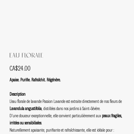
Eau florale
Price
CA$24.00
Apaise. Purifie. Rafraîchit. Régénère.
Description
L’eau florale de lavande Passion Lavande est extraite directement de nos fleurs de
Lavandula angustifolia
, distillées dans nos jardins à Saint‑Sévère.
D’une douceur exceptionnelle, elle convient particulièrement aux
peaux fragiles,
irritées ou sensibilisées
.
Naturellement apaisante, purifiante et rafraîchissante, elle est idéale pour :