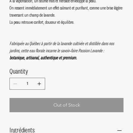
À la vaporisation, un souffle frais et herbacé enveloppe la peau.
On ressent immédiatement un effet calmant et purifiant, comme une brise légère
traversant un champ de lavande.
La peau retrouve confort, douceur et équilibre.
Fabriquée au Québec à partir de la lavande cultivée et distillée dans nos
jardins, cette eau florale incarne le savoir‑faire Passion Lavande :
botanique, artisanal, authentique et premium.
Quantity
Out of Stock
Ingrédients