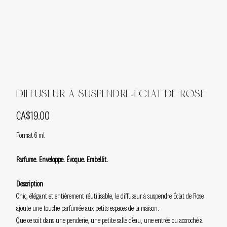
Diffuseur à Suspendre-Éclat de Rose
Price
CA$19.00
Format 6 ml
Parfume. Enveloppe. Évoque. Embellit.
Description
Chic, élégant et entièrement réutilisable, le diffuseur à suspendre Éclat de Rose
ajoute une touche parfumée aux petits espaces de la maison.
Que ce soit dans une penderie, une petite salle d’eau, une entrée ou accroché à