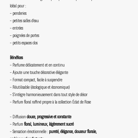
Idéal pour :
– penderies
– petites salles d’eau
– entrées
– poignées de portes
– petits espaces clos
Bénéfices
– Parfume délicatement et en continu
– Ajoute une touche décorative élégante
– Format compact, facile à suspendre
– Réutilisable (écologique et économique)
– S’intègre harmonieusement dans tout style de décor
– Parfum floral raffiné propre à la collection Éclat de Rose
– Diffusion
douce, progressive et constante
– Parfum
floral, lumineux, légèrement sucré
– Sensation émotionnelle :
pureté, élégance, douceur florale,