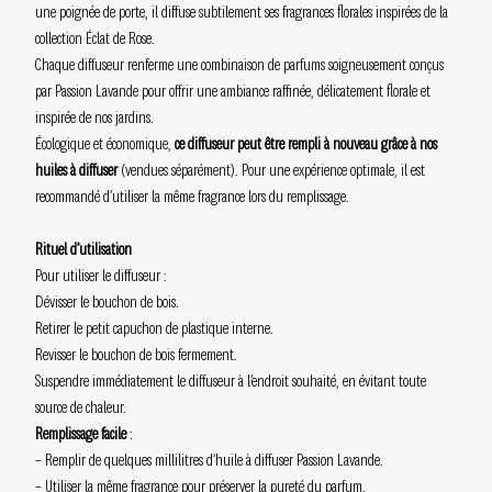
une poignée de porte, il diffuse subtilement ses fragrances florales inspirées de la
collection Éclat de Rose.
Chaque diffuseur renferme une combinaison de parfums soigneusement conçus
par Passion Lavande pour offrir une ambiance raffinée, délicatement florale et
inspirée de nos jardins.
Écologique et économique,
ce diffuseur peut être rempli à nouveau grâce à nos
huiles à diffuser
(vendues séparément). Pour une expérience optimale, il est
recommandé d’utiliser la même fragrance lors du remplissage.
Rituel d’utilisation
Pour utiliser le diffuseur :
Dévisser le bouchon de bois.
Retirer le petit capuchon de plastique interne.
Revisser le bouchon de bois fermement.
Suspendre immédiatement le diffuseur à l’endroit souhaité, en évitant toute
source de chaleur.
Remplissage facile
:
– Remplir de quelques millilitres d’huile à diffuser Passion Lavande.
– Utiliser la même fragrance pour préserver la pureté du parfum.