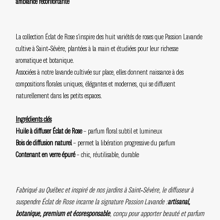
ambiance réconfortante
La collection Éclat de Rose s’inspire des huit variétés de roses que Passion Lavande
cultive à Saint‑Sévère, plantées à la main et étudiées pour leur richesse
aromatique et botanique.
Associées à notre lavande cultivée sur place, elles donnent naissance à des
compositions florales uniques, élégantes et modernes, qui se diffusent
naturellement dans les petits espaces.
Ingrédients clés
Huile à diffuser Éclat de Rose
– parfum floral subtil et lumineux
Bois de diffusion naturel
– permet la libération progressive du parfum
Contenant en verre épuré
– chic, réutilisable, durable
Fabriqué au Québec et inspiré de nos jardins à Saint‑Sévère, le diffuseur à
suspendre Éclat de Rose incarne la signature Passion Lavande :
artisanal,
botanique, premium et écoresponsable
, conçu pour apporter beauté et parfum