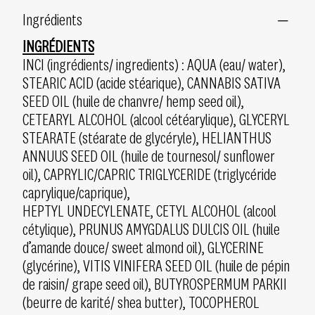
Ingrédients
INGRÉDIENTS
INCI (ingrédients/ ingredients) : AQUA (eau/ water),
STEARIC ACID (acide stéarique), CANNABIS SATIVA
SEED OIL (huile de chanvre/ hemp seed oil),
CETEARYL ALCOHOL (alcool cétéarylique), GLYCERYL
STEARATE (stéarate de glycéryle), HELIANTHUS
ANNUUS SEED OIL (huile de tournesol/ sunflower
oil), CAPRYLIC/CAPRIC TRIGLYCERIDE (triglycéride
caprylique/caprique),
HEPTYL UNDECYLENATE, CETYL ALCOHOL (alcool
cétylique), PRUNUS AMYGDALUS DULCIS OIL (huile
d’amande douce/ sweet almond oil), GLYCERINE
(glycérine), VITIS VINIFERA SEED OIL (huile de pépin
de raisin/ grape seed oil), BUTYROSPERMUM PARKII
(beurre de karité/ shea butter), TOCOPHEROL