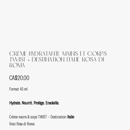
Crème hydratante mains et corps
TWIST - DESTINATION Italie Rosa di
Roma
Price
CA$20.00
Format 45 ml
Hydrate. Nourrit. Protège. Ensoleille.
Crème mains & corps TWIST – Destination
Italie
Voici Rosa di Roma