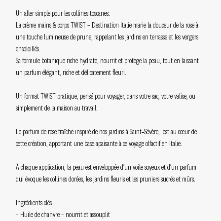
Un aller simple pour les collines toscanes.
La crème mains & corps TWIST – Destination Italie marie la douceur de la rose à
une touche lumineuse de prune, rappelant les jardins en terrasse et les vergers
ensoleillés.
Sa formule botanique riche hydrate, nourrit et protège la peau, tout en laissant
un parfum élégant, riche et délicatement fleuri.
Un format TWIST pratique, pensé pour voyager, dans votre sac, votre valise, ou
simplement de la maison au travail.
Le parfum de rose fraîche inspiré de nos jardins à Saint‑Sévère, est au cœur de
cette création, apportant une base apaisante à ce voyage olfactif en Italie.
À chaque application, la peau est enveloppée d’un voile soyeux et d’un parfum
qui évoque les collines dorées, les jardins fleuris et les pruniers sucrés et mûrs.
Ingrédients clés
– Huile de chanvre – nourrit et assouplit