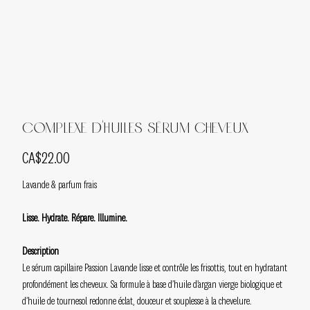
Complexe d'huiles Sérum cheveux
Price
CA$22.00
Lavande & parfum frais
Lisse. Hydrate. Répare. Illumine.
Description
Le sérum capillaire Passion Lavande lisse et contrôle les frisottis, tout en hydratant
profondément les cheveux. Sa formule à base d’huile d’argan vierge biologique et
d’huile de tournesol redonne éclat, douceur et souplesse à la chevelure.