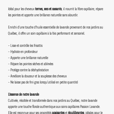
Idéal pour les cheveux
ternes, secs et cassants
, il nourrit la fibre capillaire, répare
les pointes et apporte une brillance naturelle sans alourdir.
Enrichi d’une touche d’huile essentielle de lavande provenant de nos jardins au
Québec, il offre un soin capillaire à la fois performant et sensoriel.
– Lisse et contrôle les frisottis
– Hydrate en profondeur
– Apporte une brillance naturelle
– Répare les pointes sèches et abîmées
– Protège contre la déshydratation
– Améliore la douceur et la souplesse des cheveux
– Ne laisse pas de fini gras lorsqu’utilisé en petite quantité
L’essence de notre lavande
Cultivée, récoltée et transformée dans nos jardins au Québec, notre lavande
apporte une touche florale authentique aux soins capillaires Passion Lavande.
Elle est reconnue pour ses propriétés
apaisantes
et
équilibrantes
, idéales pour le