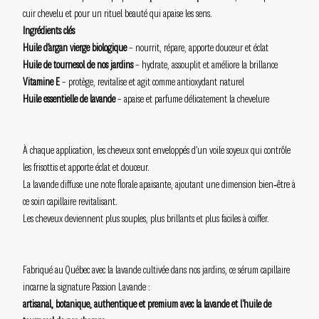
cuir chevelu et pour un rituel beauté qui apaise les sens.
Ingrédients clés
Huile d’argan vierge biologique
– nourrit, répare, apporte douceur et éclat
Huile de tournesol de nos jardins
– hydrate, assouplit et améliore la brillance
Vitamine E
– protège, revitalise et agit comme antioxydant naturel
Huile essentielle de lavande
– apaise et parfume délicatement la chevelure
À chaque application, les cheveux sont enveloppés d’un voile soyeux qui contrôle
les frisottis et apporte éclat et douceur.
La lavande diffuse une note florale apaisante, ajoutant une dimension bien‑être à
ce soin capillaire revitalisant.
Les cheveux deviennent plus souples, plus brillants et plus faciles à coiffer.
Fabriqué au Québec avec la lavande cultivée dans nos jardins, ce sérum capillaire
incarne la signature Passion Lavande :
artisanal, botanique, authentique et premium avec la lavande et l'huile de