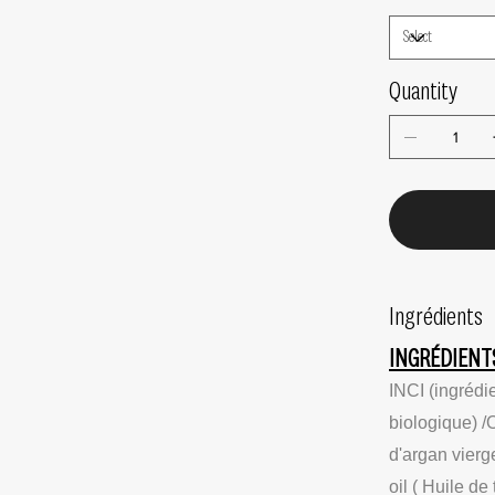
Quantity
Ingrédients
INGRÉDIENT
INCI (ingrédi
biologique) /O
d'argan vierg
oil ( Huile de