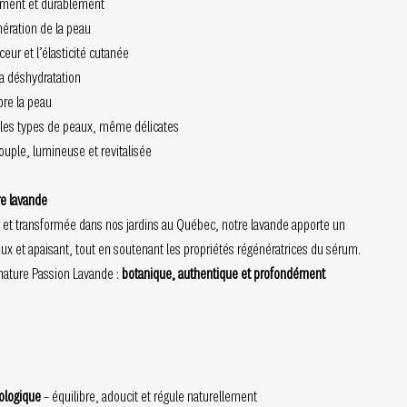
ément et durablement
nération de la peau
eur et l’élasticité cutanée
la déshydratation
bre la peau
 les types de peaux, même délicates
souple, lumineuse et revitalisée
re lavande
e et transformée dans nos jardins au Québec, notre lavande apporte un
ux et apaisant, tout en soutenant les propriétés régénératrices du sérum.
ignature Passion Lavande :
botanique, authentique et profondément
iologique
– équilibre, adoucit et régule naturellement