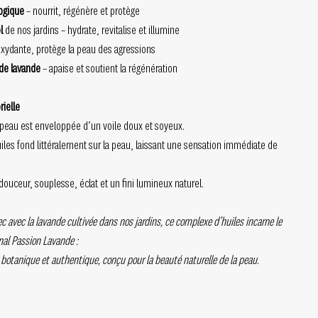
logique
– nourrit, régénère et protège
l
de nos jardins – hydrate, revitalise et illumine
oxydante, protège la peau des agressions
 de lavande
– apaise et soutient la régénération
ielle
la peau est enveloppée d’un voile doux et soyeux.
les fond littéralement sur la peau, laissant une sensation immédiate de
douceur, souplesse, éclat et un fini lumineux naturel.
 avec la lavande cultivée dans nos jardins, ce complexe d’huiles incarne le
anal Passion Lavande :
botanique et authentique, conçu pour la beauté naturelle de la peau.