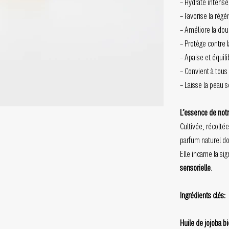
– Hydrate intens
– Favorise la régé
– Améliore la douc
– Protège contre 
– Apaise et équili
– Convient à tous
– Laisse la peau 
L’essence de not
Cultivée, récolté
parfum naturel do
Elle incarne la s
sensorielle
.
Ingrédients clés:
Huile de jojoba b