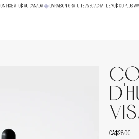
SON FIXE À 10$ AU CANADA
Co
d'h
vi
Price
CA$28.00