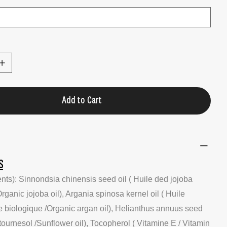
Add to Cart
S
ents): Sinnondsia chinensis seed oil ( Huile ded jojoba
rganic jojoba oil), Argania spinosa kernel oil ( Huile
e biologique /Organic argan oil), Helianthus annuus seed
 tournesol /Sunflower oil), Tocopherol ( Vitamine E / Vitamin