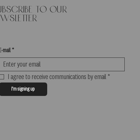
ubscribe to our
ewsletter
E-mail
*
I agree to receive communications by email
*
I'm signing up