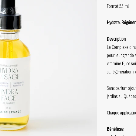
Format 55 ml
Hydrate. Régénère
Description
Le Complexe d’hui
pour leur grande a
vitamine E, ce so
sa régénération na
Sans parfum ajout
jardins au Québec
Chaque application
Bénéfices