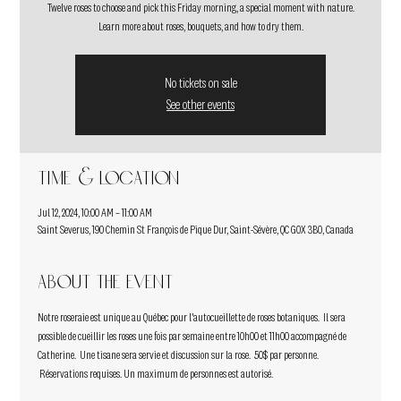
Twelve roses to choose and pick this Friday morning, a special moment with nature.
Learn more about roses, bouquets, and how to dry them.
No tickets on sale
See other events
Time & Location
Jul 12, 2024, 10:00 AM – 11:00 AM
Saint Severus, 190 Chemin St François de Pique Dur, Saint-Sévère, QC G0X 3B0, Canada
About the event
Notre roseraie est unique au Québec pour l'autocueillette de roses botaniques.  Il sera 
possible de cueillir les roses une fois par semaine entre 10h00 et 11h00 accompagné de 
Catherine.  Une tisane sera servie et discussion sur la rose.  50$ par personne. 
 Réservations requises. Un maximum de personnes est autorisé.