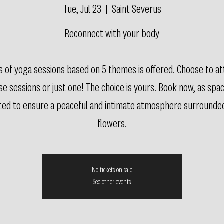
Tue, Jul 23
  |  
Saint Severus
Reconnect with your body
s of yoga sessions based on 5 themes is offered. Choose to at
se sessions or just one! The choice is yours. Book now, as spa
ited to ensure a peaceful and intimate atmosphere surrounde
flowers.
No tickets on sale
See other events