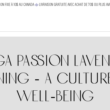
SON FIXE À 10$ AU CANADA
a Passion Lave
ning - A cultur
well-being