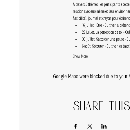
À travers 5 thèmes, les participants à cett
relation avec eux-même et leur environneme
flexibilité), journal et crayon pour écrire v
16 juillet:  Être - Cultiver la présenc
23 juillet: La perception de soi - Cult
30 juillet: S’accorder une pause - Cul
6 août: S’écouter - Cultiver les émoti
Show More
Google Maps were blocked due to your An
Share thi