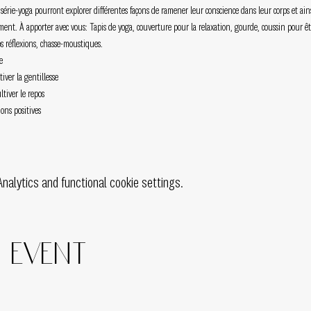
e série-yoga pourront explorer différentes façons de ramener leur conscience dans leur corps et ain
nt. À apporter avec vous: Tapis de yoga, couverture pour la relaxation, gourde, coussin pour être
os réflexions, chasse-moustiques.  
e  
iver la gentillesse   
tiver le repos   
ons positives  
alytics and functional cookie settings.
s event