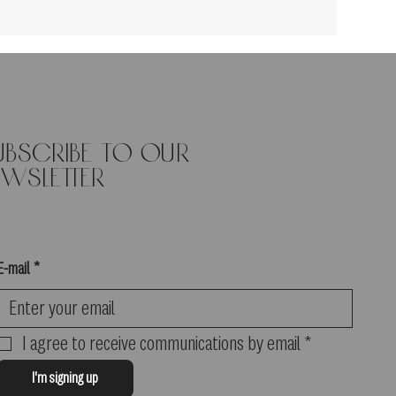
ubscribe to our
ewsletter
E-mail
*
I agree to receive communications by email
*
I'm signing up