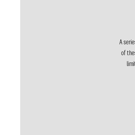
A serie
of the
lim