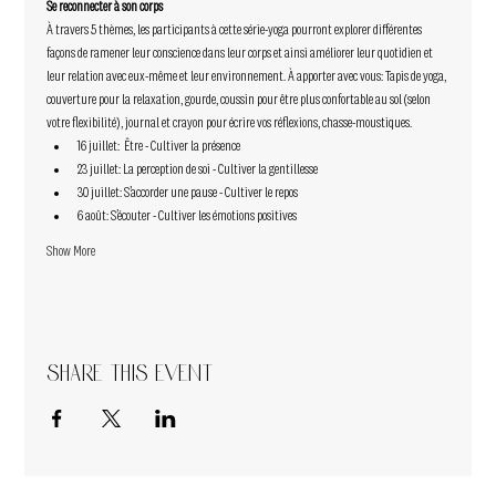
Se reconnecter à son corps  
À travers 5 thèmes, les participants à cette série-yoga pourront explorer différentes 
façons de ramener leur conscience dans leur corps et ainsi améliorer leur quotidien et 
leur relation avec eux-même et leur environnement. À apporter avec vous: Tapis de yoga, 
couverture pour la relaxation, gourde, coussin pour être plus confortable au sol (selon 
votre flexibilité), journal et crayon pour écrire vos réflexions, chasse-moustiques.  
16 juillet:  Être - Cultiver la présence  
23 juillet: La perception de soi - Cultiver la gentillesse   
30 juillet: S’accorder une pause - Cultiver le repos   
6 août: S’écouter - Cultiver les émotions positives  
Show More
Share this event