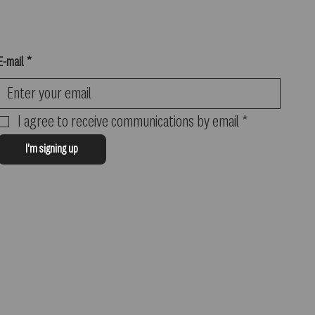
E-mail
*
I agree to receive communications by email
*
I'm signing up