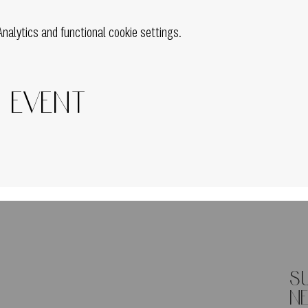
alytics and functional cookie settings.
s event
S
n