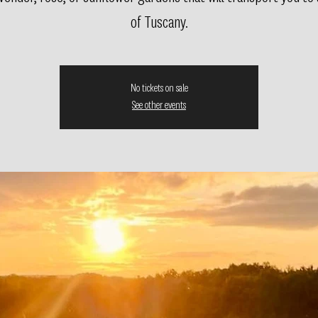
of Tuscany.
No tickets on sale
See other events