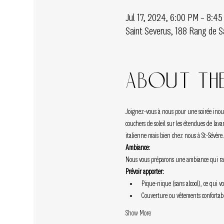
Jul 17, 2024, 6:00 PM – 8:4
Saint Severus, 188 Rang de S
About the
Joignez-vous à nous pour une soirée inou
couchers de soleil sur les étendues de lav
italienne mais bien chez nous à St-Sévère.
Ambiance:
Nous vous préparons une ambiance qui rap
Prévoir apporter:
Pique-nique (sans alcool), ce qui 
Couverture ou vêtements confortable
Show More