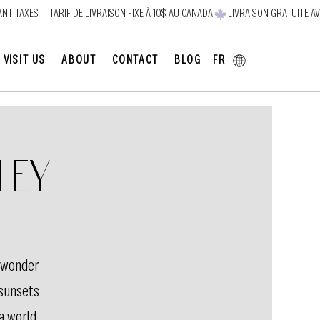
FR
VISIT US
ABOUT
CONTACT
BLOG
ley
 wonder
 sunsets
 a world