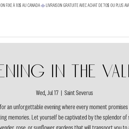
SON FIXE À 10$ AU CANADA
ening in the val
Wed, Jul 17
  |  
Saint Severus
s for an unforgettable evening where every moment promises
ting memories. Let yourself be captivated by the splendor of
vender, rose, or sunflower gardens that will transport you to