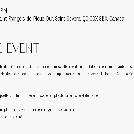
5 PM
aint-François-de-Pique-Dur, Saint-Sévère, QC G0X 3B0, Canada
 event
bliable où chaque instant sera une promesse d’émerveillement et de moments marquants. Laissez
ande, de roses ou de tournesols qui vous emporteront dans un univers de la Toscane. Cette soiré
pelle un film tournée en Toscane remplie de romantisme et de magie.
vous plait pour vivre un moment magique avec vos proches!
s selon la soirée