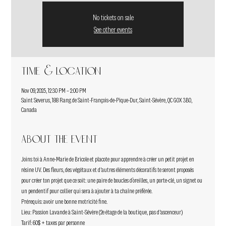
No tickets on sale
See other events
Time & Location
Nov 09, 2025, 12:30 PM – 2:00 PM
Saint Severus, 188 Rang de Saint-François-de-Pique-Dur, Saint-Sévère, QC G0X 3B0,
Canada
About the event
Joins toi à Anne-Marie de Bricole et placote pour apprendre à créer un petit projet en 
résine UV. Des fleurs, des végétaux et d'autres éléments décoratifs te seront proposés 
pour créer ton projet que ce soit: une paire de boucles d’oreilles, un porte-clé, un signet ou 
un pendentif pour collier qui sera à ajouter à ta chaîne préférée.
Prérequis: avoir une bonne motricité fine.
Lieu: Passion Lavande à Saint-Sévère (2e étage de la boutique, pas d'ascenceur)
Tarif: 60$ + taxes par personne