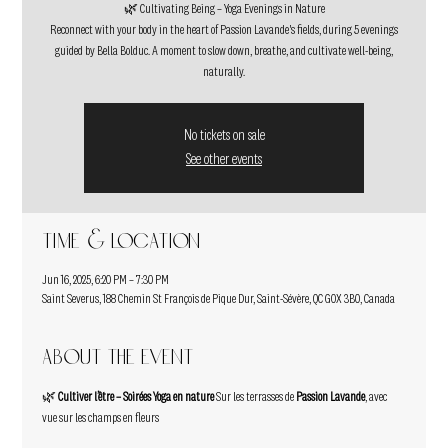
🌿 Cultivating Being – Yoga Evenings in Nature
Reconnect with your body in the heart of Passion Lavande's fields, during 5 evenings
guided by Bella Bolduc. A moment to slow down, breathe, and cultivate well-being,
naturally.
No tickets on sale
See other events
Time & Location
Jun 16, 2025, 6:20 PM – 7:30 PM
Saint Severus, 188 Chemin St François de Pique Dur, Saint-Sévère, QC G0X 3B0, Canada
About the event
🌿 
Cultiver l’être – Soirées Yoga en nature
 Sur les terrasses de 
Passion Lavande
, avec 
vue sur les champs en fleurs