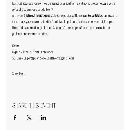
Et si, cet été, vous vous offriez un espace pour souffler, ralentir, vous reconnecter à votre 
corps et à ce qui vous fait du bien?
À travers 
5 soirées thématiques
, guidées avec bienveillance par 
Bella Bolduc
, professeure 
de hatha yoga, vous serez invités à cultiver la présence, la douceur envers soi, le repos, 
l’écoute de vos émotions, et le sens. Chaque séance est pensée comme une respiration 
profonde dans votre quotidien.
Dates :
16 juin – Être : cultiver la présence 
30 juin – La perception de soi : cultiver la gentillesse 
Show More
Share this event