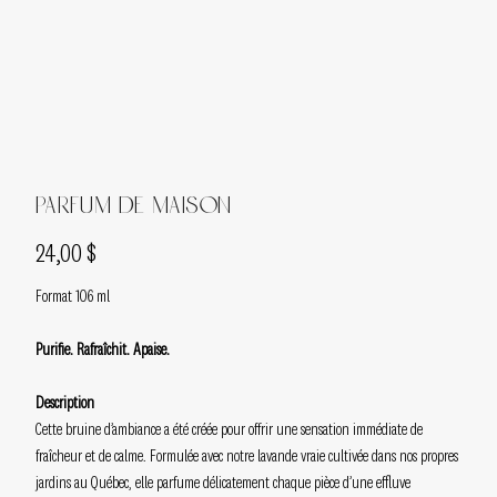
Parfum de maison
Prix
24,00 $
Format 106 ml
Purifie. Rafraîchit. Apaise.
Description
Cette bruine d’ambiance a été créée pour offrir une sensation immédiate de
fraîcheur et de calme. Formulée avec notre lavande vraie cultivée dans nos propres
jardins au Québec, elle parfume délicatement chaque pièce d’une effluve