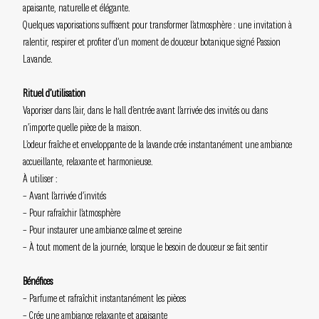
apaisante, naturelle et élégante.
Quelques vaporisations suffisent pour transformer l’atmosphère : une invitation à
ralentir, respirer et profiter d’un moment de douceur botanique signé Passion
Lavande.
Rituel d’utilisation
Vaporiser dans l’air, dans le hall d’entrée avant l’arrivée des invités ou dans
n’importe quelle pièce de la maison.
L’odeur fraîche et enveloppante de la lavande crée instantanément une ambiance
accueillante, relaxante et harmonieuse.
À utiliser :
– Avant l’arrivée d’invités
– Pour rafraîchir l’atmosphère
– Pour instaurer une ambiance calme et sereine
– À tout moment de la journée, lorsque le besoin de douceur se fait sentir
Bénéfices
– Parfume et rafraîchit instantanément les pièces
– Crée une ambiance relaxante et apaisante