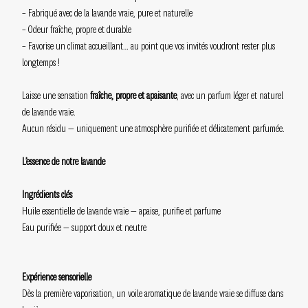
– Fabriqué avec de la lavande vraie, pure et naturelle
– Odeur fraîche, propre et durable
– Favorise un climat accueillant… au point que vos invités voudront rester plus
longtemps !
Laisse une sensation
fraîche, propre et apaisante
, avec un parfum léger et naturel
de lavande vraie.
Aucun résidu — uniquement une atmosphère purifiée et délicatement parfumée.
L’essence de notre lavande
Ingrédients clés
Huile essentielle de lavande vraie — apaise, purifie et parfume
Eau purifiée — support doux et neutre
Expérience sensorielle
Dès la première vaporisation, un voile aromatique de lavande vraie se diffuse dans