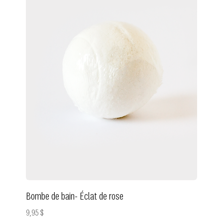
Bombe de bain- Éclat de rose
Prix
9,95 $