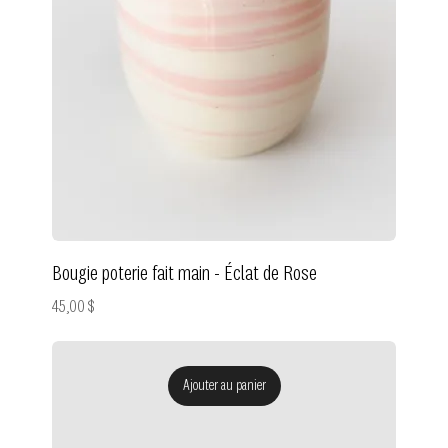
Bougie poterie fait main - Éclat de Rose
Prix
45,00 $
Ajouter au panier