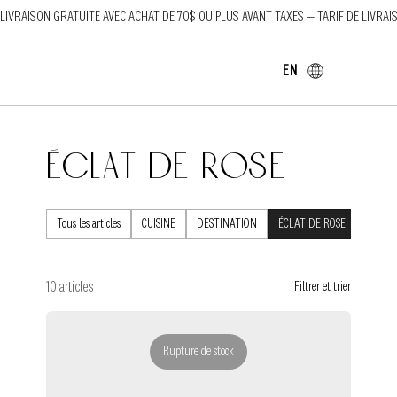
LIVRAISON GRATUITE AVEC ACHAT DE 70$ OU PLUS AVANT TAXES — TARIF DE LIVRAI
EN
ÉCLAT DE ROSE
Tous les articles
CUISINE
DESTINATION
ÉCLAT DE ROSE
ÉCLAT 
10 articles
Filtrer et trier
Rupture de stock