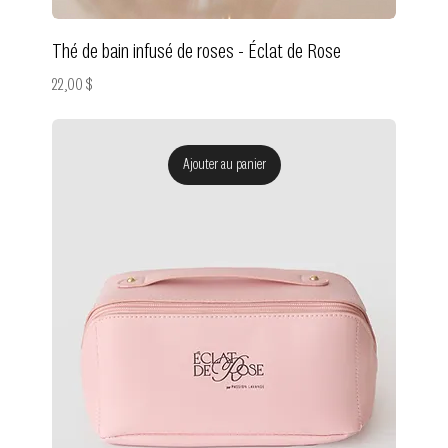
Thé de bain infusé de roses - Éclat de Rose
Prix
22,00 $
Ajouter au panier