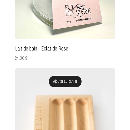
Lait de bain - Éclat de Rose
Prix
24,00 $
Ajouter au panier