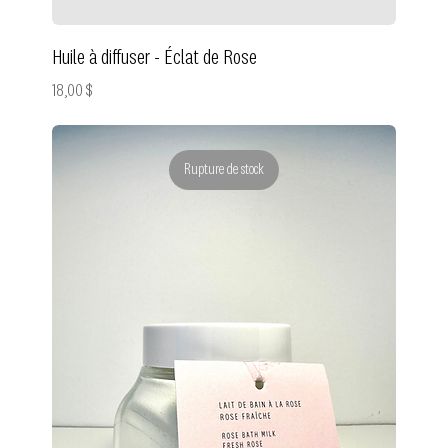
Huile à diffuser - Éclat de Rose
Prix
18,00 $
Rupture de stock