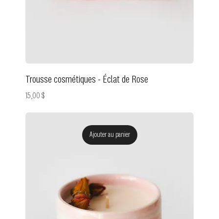
Trousse cosmétiques - Éclat de Rose
Prix
15,00 $
Ajouter au panier