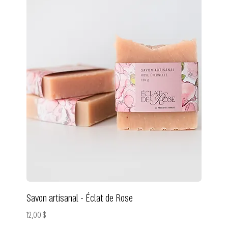
Savon artisanal - Éclat de Rose
Prix
12,00 $