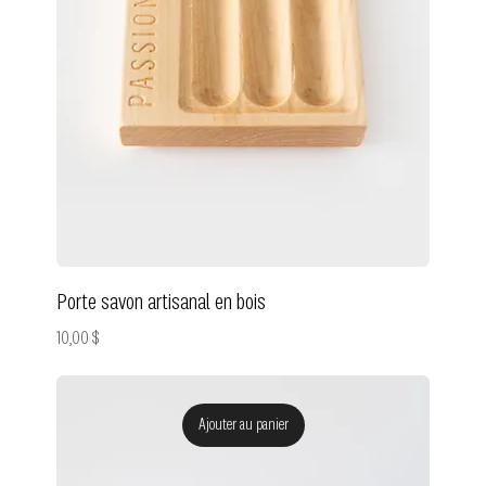
Porte savon artisanal en bois
Prix
10,00 $
Ajouter au panier