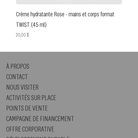
Crème hydratante Rose - mains et corps format
TWIST (45 ml)
Prix
20,00 $
À PROPOS
CONTACT
NOUS VISITER
ACTIVITÉS SUR PLACE
POINTS DE VENTE
CAMPAGNE DE FINANCEMENT
OFFRE CORPORATIVE