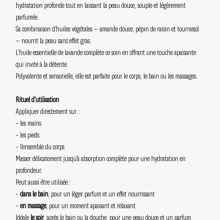
hydratation profonde tout en laissant la peau douce, souple et légèrement
parfumée.
Sa combinaison d’huiles végétales — amande douce, pépin de raisin et tournesol
— nourrit la peau sans effet gras.
L’huile essentielle de lavande complète ce soin en offrant une touche apaisante
qui invite à la détente.
Polyvalente et sensorielle, elle est parfaite pour le corps, le bain ou les massages.
Rituel d’utilisation
Appliquer directement sur :
– les mains
– les pieds
– l’ensemble du corps
Masser délicatement jusqu’à absorption complète pour une hydratation en
profondeur.
Peut aussi être utilisée :
–
dans le bain
, pour un léger parfum et un effet nourrissant
–
en massage
, pour un moment apaisant et relaxant
Idéale
le soir
, après le bain ou la douche, pour une peau douce et un parfum