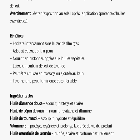
délicat.
Avertissement :
éviter l’exposition au soleil après l’application (présence d’huiles
essentielles).
Bénéfices
– Hydrate intensément sans laisser de film gras
– Adoucit et assouplit la peau
– Nourrit en profondeur grâce aux huiles végétales
– Laisse un parfum délicat de lavande
– Peut être utilisée en massage ou ajoutée au bain
– Favorise une peau lumineuse et confortable
Ingrédients clés
Huile d’amande douce
– adoucit, protège et apaise
Huile de pépin de raisin
– nourrit, revitalise et illumine
Huile de tournesol
– assouplit, hydrate et équilibre
Vitamine E
– protège, régénère et prolonge la durée de vie du produit
Huile essentielle de lavande
– purifie, apaise et parfume naturellement