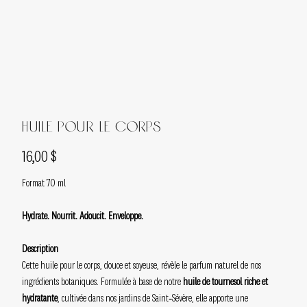
Huile pour le corps
Prix
16,00 $
Format 70 ml
Hydrate. Nourrit. Adoucit. Enveloppe.
Description
Cette huile pour le corps, douce et soyeuse, révèle le parfum naturel de nos
ingrédients botaniques. Formulée à base de notre
huile de tournesol riche et
hydratante
, cultivée dans nos jardins de Saint‑Sévère, elle apporte une