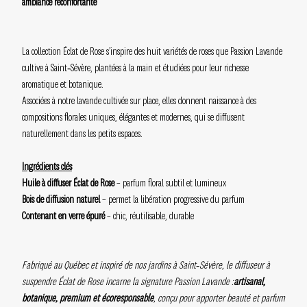
ambiance réconfortante
La collection Éclat de Rose s’inspire des huit variétés de roses que Passion Lavande
cultive à Saint‑Sévère, plantées à la main et étudiées pour leur richesse
aromatique et botanique.
Associées à notre lavande cultivée sur place, elles donnent naissance à des
compositions florales uniques, élégantes et modernes, qui se diffusent
naturellement dans les petits espaces.
Ingrédients clés
Huile à diffuser Éclat de Rose
– parfum floral subtil et lumineux
Bois de diffusion naturel
– permet la libération progressive du parfum
Contenant en verre épuré
– chic, réutilisable, durable
Fabriqué au Québec et inspiré de nos jardins à Saint‑Sévère, le diffuseur à
suspendre Éclat de Rose incarne la signature Passion Lavande :
artisanal,
botanique, premium et écoresponsable
, conçu pour apporter beauté et parfum