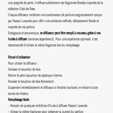
une poignée de porte, il diffuse subtilement ses fragrances florales inspirées de la
collection Éclat de Rose.
Chaque diffuseur renferme une combinaison de parfums soigneusement conçus
par Passion Lavande pour offrir une ambiance raffinée, délicatement florale et
inspirée de nos jardins.
Écologique et économique,
ce diffuseur peut être rempli à nouveau grâce à nos
huiles à diffuser
(vendues séparément). Pour une expérience optimale, il est
recommandé d’utiliser la même fragrance lors du remplissage.
Rituel d’utilisation
Pour utiliser le diffuseur :
Dévisser le bouchon de bois.
Retirer le petit capuchon de plastique interne.
Revisser le bouchon de bois fermement.
Suspendre immédiatement le diffuseur à l’endroit souhaité, en évitant toute
source de chaleur.
Remplissage facile
:
– Remplir de quelques millilitres d’huile à diffuser Passion Lavande.
– Utiliser la même fragrance pour préserver la pureté du parfum.