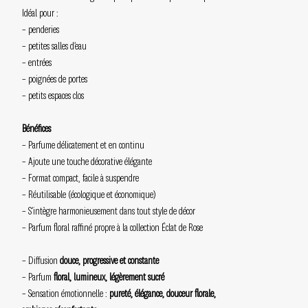
Idéal pour :
– penderies
– petites salles d’eau
– entrées
– poignées de portes
– petits espaces clos
Bénéfices
– Parfume délicatement et en continu
– Ajoute une touche décorative élégante
– Format compact, facile à suspendre
– Réutilisable (écologique et économique)
– S’intègre harmonieusement dans tout style de décor
– Parfum floral raffiné propre à la collection Éclat de Rose
– Diffusion
douce, progressive et constante
– Parfum
floral, lumineux, légèrement sucré
– Sensation émotionnelle :
pureté, élégance, douceur florale,