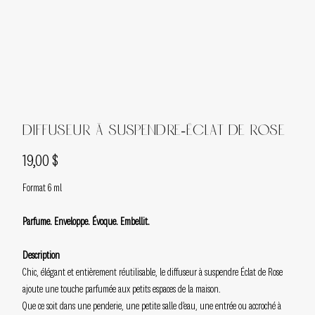
Diffuseur à Suspendre-Éclat de Rose
Prix
19,00 $
Format 6 ml
Parfume. Enveloppe. Évoque. Embellit.
Description
Chic, élégant et entièrement réutilisable, le diffuseur à suspendre Éclat de Rose
ajoute une touche parfumée aux petits espaces de la maison.
Que ce soit dans une penderie, une petite salle d’eau, une entrée ou accroché à