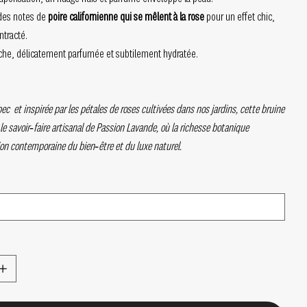
 des notes de
poire californienne qui se mêlent à la rose
pour un effet chic,
ntracté.
îche, délicatement parfumée et subtilement hydratée.
c et inspirée par les pétales de roses cultivées dans nos jardins, cette bruine
 le savoir‑faire artisanal de Passion Lavande, où la richesse botanique
ion contemporaine du bien‑être et du luxe naturel.