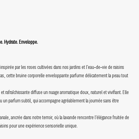
me. Hydrate. Enveloppe.
nspirée par les roses cultivées dans nos jardins et l’eau‑de‑vie de raisins
as, cette bruine corporelle enveloppante parfume délicatement la peau tout
et rafraîchissante diffuse un nuage aromatique doux, naturel et vivifiant. Elle
u un parfum subtil, qui accompagne agréablement la journée sans être
anale, ancrée dans notre terroir, où la lavande rencontre l’élégance fruitée de
aisins pour une expérience sensorielle unique.