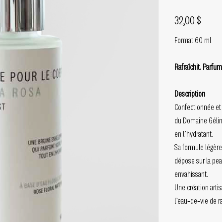
Prix
32,00 $
Format 60 ml
Rafraîchit. Parfu
Description
Confectionnée et i
du Domaine Gélin
en l’hydratant.
Sa formule légère 
dépose sur la pea
envahissant.
Une création artis
l’eau‑de‑vie de r