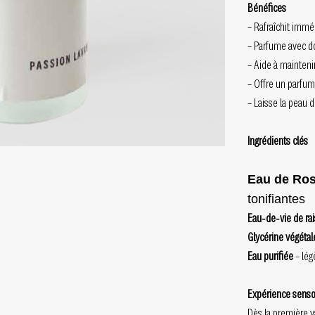
Bénéfices
– Rafraîchit imm
– Parfume avec d
– Aide à mainteni
– Offre un parfum
– Laisse la peau 
Ingrédients clés
Eau de Ro
tonifiantes
Eau‑de‑vie de ra
Glycérine végétal
Eau purifiée
– lég
Expérience sensor
Dès la première v