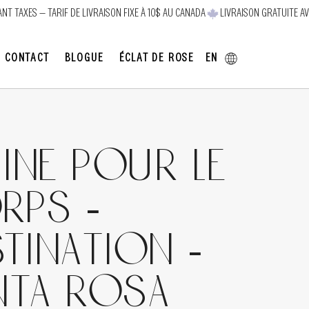
EN
CONTACT
BLOGUE
ÉCLAT DE ROSE
ine pour le
rps -
TINATION -
nta Rosa