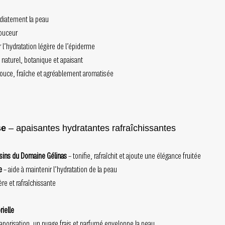
édiatement la peau
ouceur
r l’hydratation légère de l’épiderme
 naturel, botanique et apaisant
douce, fraîche et agréablement aromatisée
se
– apaisantes hydratantes rafraîchissantes
isins du Domaine Gélinas
– tonifie, rafraîchit et ajoute une élégance fruitée
e
– aide à maintenir l’hydratation de la peau
ère et rafraîchissante
ielle
aporisation, un nuage frais et parfumé enveloppe la peau.