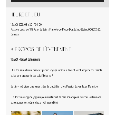
Heure et lieu
15 août 2026, 08 h 30 – 10 h 00
Passion Lavande, 188 Rang de Saint-François-de-Pique-Dur, Saint-Sévère, QC G0X 3B0,
Canada
À propos de l'événement
15 août - Yoga et bain sonore 
Et si ton samedi commençait par un voyage intérieur devant les champs de tournesols 
et les sons apaisants des bols tibétains ?
Je t'invite à vivre une parenthèse du quotidien chez Passion Lavande, en Mauricie. 
Un doux mélange de yoga en pleine nature et de bain sonore pour relâcher les tensions 
et recharger votre énergie au rythme de l'été.