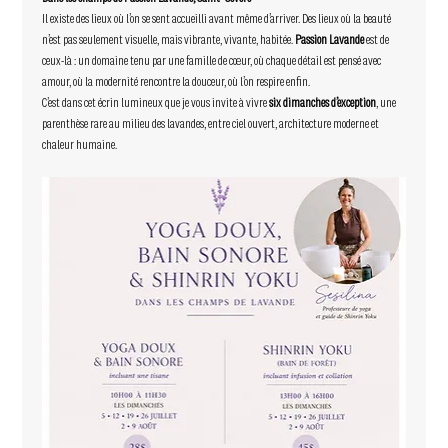
Il existe des lieux où l’on se sent accueilli avant même d’arriver. Des lieux où la beauté 
n’est pas seulement visuelle, mais vibrante, vivante, habitée. 
Passion Lavande
 est de 
ceux-là : un domaine tenu par une famille de cœur, où chaque détail est pensé avec 
amour, où la modernité rencontre la douceur, où l’on respire enfin.
C’est dans cet écrin lumineux que je vous invite à vivre 
six dimanches d’exception
, une 
parenthèse rare au milieu des lavandes, entre ciel ouvert, architecture moderne et 
chaleur humaine.