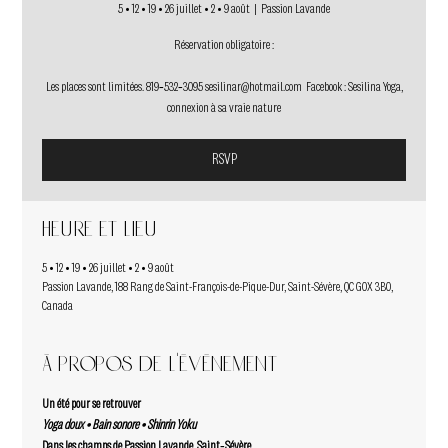
5 • 12 • 19 • 26 juillet • 2 • 9 août
  |  
Passion Lavande
Réservation obligatoire :
Les places sont limitées. 819‑532‑3095 sesilinar@hotmail.com Facebook : Sesilina Yoga,
connexion à sa vraie nature
RSVP
Heure et lieu
5 • 12 • 19 • 26 juillet • 2 • 9 août
Passion Lavande, 188 Rang de Saint-François-de-Pique-Dur, Saint-Sévère, QC G0X 3B0,
Canada
À propos de l'événement
Un été pour se retrouver
Yoga doux • Bain sonore • Shinrin Yoku
Dans les champs de Passion Lavande, Saint‑Sévère