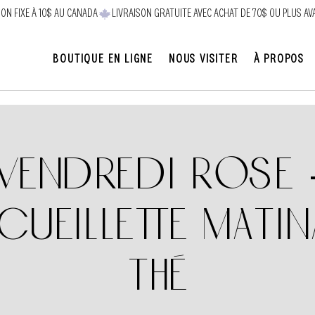
SON FIXE À 10$ AU CANADA
BOUTIQUE EN LIGNE
NOUS VISITER
À PROPOS
Vendredi Rose 
ueillette matin
thé