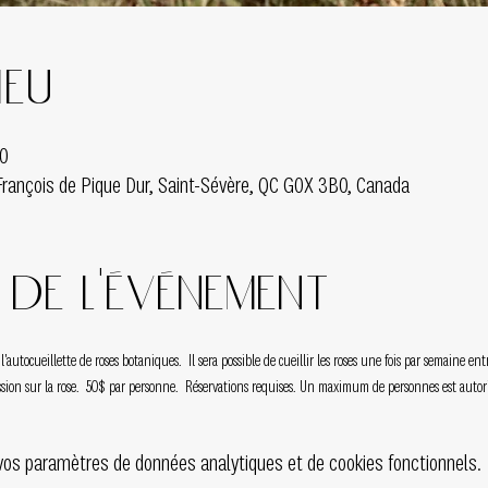
ieu
00
François de Pique Dur, Saint-Sévère, QC G0X 3B0, Canada
de l'événement
'autocueillette de roses botaniques.  Il sera possible de cueillir les roses une fois par semaine
ussion sur la rose.  50$ par personne.  Réservations requises. Un maximum de personnes est autori
vos paramètres de données analytiques et de cookies fonctionnels.