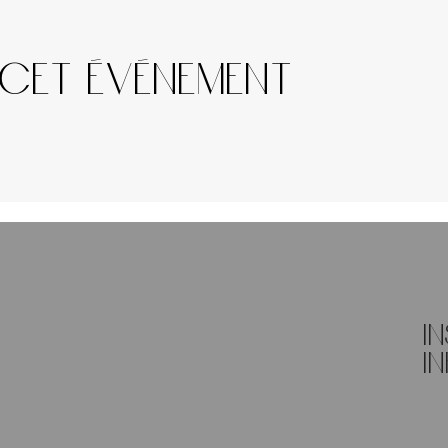
 cet événement
I
in