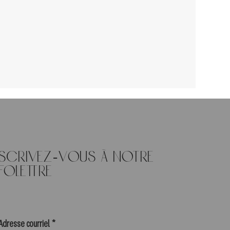
nscrivez-vous à notre
folettre
Adresse courriel
*