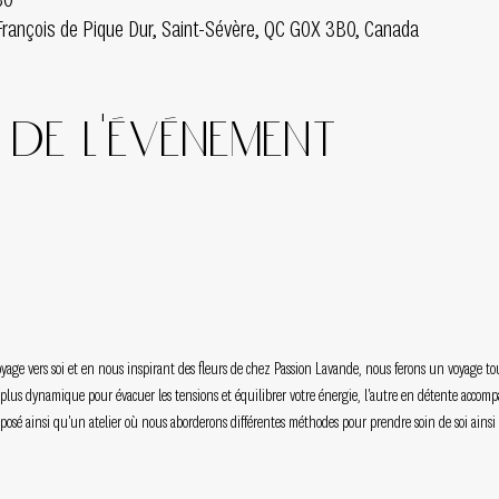
30
François de Pique Dur, Saint-Sévère, QC G0X 3B0, Canada
de l'événement
voyage vers soi et en nous inspirant des fleurs de chez Passion Lavande, nous ferons un voyage t
e plus dynamique pour évacuer les tensions et équilibrer votre énergie, l'autre en détente accomp
roposé ainsi qu'un atelier où nous aborderons différentes méthodes pour prendre soin de soi ain