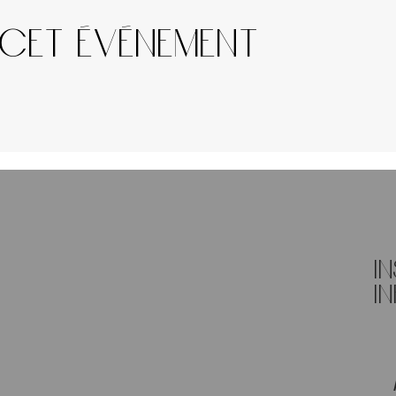
 cet événement
I
in