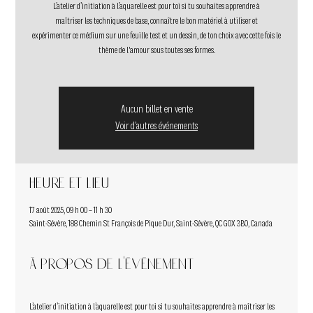
L’atelier d’initiation à l’aquarelle est pour toi si tu souhaites apprendre à
maîtriser les techniques de base, connaître le bon matériel à utiliser et
expérimenter ce médium sur une feuille test et un dessin, de ton choix avec cette fois le
thème de l'amour sous toutes ses formes.
Aucun billet en vente
Voir d'autres événements
Heure et lieu
17 août 2025, 09 h 00 – 11 h 30
Saint-Sévère, 188 Chemin St François de Pique Dur, Saint-Sévère, QC G0X 3B0, Canada
À propos de l'événement
L’atelier d’initiation à l’aquarelle est pour toi si tu souhaites apprendre à maîtriser les 