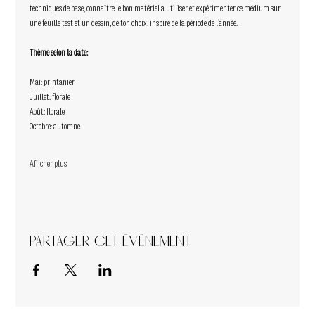
techniques de base, connaître le bon matériel à utiliser et expérimenter ce médium sur 
une feuille test et un dessin, de ton choix, inspiré de la période de l’année. 
Thème selon la date:
Mai: printanier
Juillet: florale
Août: florale
Octobre: automne
Afficher plus
Partager cet événement