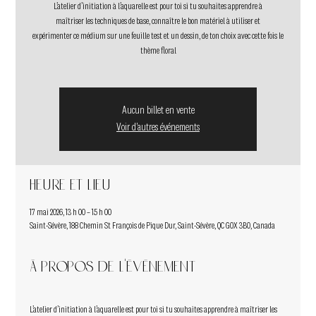
L’atelier d’initiation à l’aquarelle est pour toi si tu souhaites apprendre à
maîtriser les techniques de base, connaître le bon matériel à utiliser et
expérimenter ce médium sur une feuille test et un dessin, de ton choix avec cette fois le
thème floral
Aucun billet en vente
Voir d'autres événements
Heure et lieu
17 mai 2026, 13 h 00 – 15 h 00
Saint-Sévère, 188 Chemin St François de Pique Dur, Saint-Sévère, QC G0X 3B0, Canada
À propos de l'événement
L’atelier d’initiation à l’aquarelle est pour toi si tu souhaites apprendre à maîtriser les 