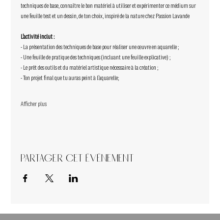
techniques de base, connaître le bon matériel à utiliser et expérimenter ce médium sur 
une feuille test et un dessin, de ton choix, inspiré de la nature chez Passion Lavande
L’activité inclut : 
- La présentation des techniques de base pour réaliser une œuvre en aquarelle ; 
- Une feuille de pratique des techniques (incluant une feuille explicative) ; 
- Le prêt des outils et du matériel artistique nécessaire à la création ; 
- Ton projet final que tu auras peint à l’aquarelle; 
Afficher plus
Partager cet événement