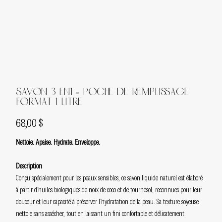
Savon 3 en1 - Poche de remplissage
format 1 litre
Prix
68,00 $
Nettoie. Apaise. Hydrate. Enveloppe.
Description
Conçu spécialement pour les peaux sensibles, ce savon liquide naturel est élaboré
à partir d’huiles biologiques de noix de coco et de tournesol, reconnues pour leur
douceur et leur capacité à préserver l’hydratation de la peau. Sa texture soyeuse
nettoie sans assécher, tout en laissant un fini confortable et délicatement