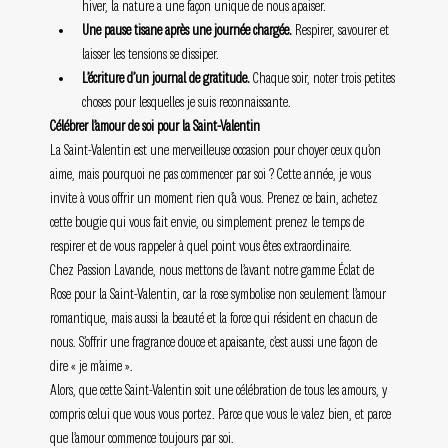
hiver, la nature a une façon unique de nous apaiser.
Une pause tisane après une journée chargée.
 Respirer, savourer et 
laisser les tensions se dissiper.
L’écriture d’un journal de gratitude.
 Chaque soir, noter trois petites 
choses pour lesquelles je suis reconnaissante.
Célébrer l’amour de soi pour la Saint-Valentin
La Saint-Valentin est une merveilleuse occasion pour choyer ceux qu’on 
aime, mais pourquoi ne pas commencer par soi ? Cette année, je vous 
invite à vous offrir un moment rien qu’à vous. Prenez ce bain, achetez 
cette bougie qui vous fait envie, ou simplement prenez le temps de 
respirer et de vous rappeler à quel point vous êtes extraordinaire.
Chez Passion Lavande, nous mettons de l’avant notre gamme Éclat de 
Rose pour la Saint-Valentin, car la rose symbolise non seulement l’amour 
romantique, mais aussi la beauté et la force qui résident en chacun de 
nous. S’offrir une fragrance douce et apaisante, c’est aussi une façon de 
dire « je m’aime ».
Alors, que cette Saint-Valentin soit une célébration de tous les amours, y 
compris celui que vous vous portez. Parce que vous le valez bien, et parce 
que l’amour commence toujours par soi.