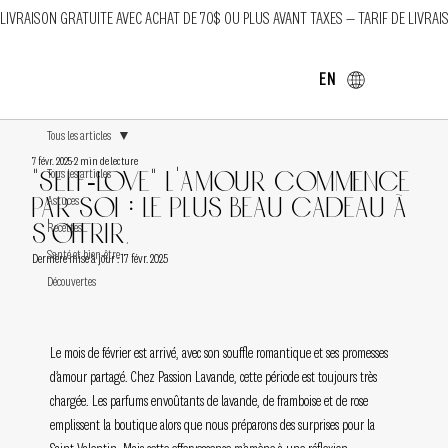
LIVRAISON GRATUITE AVEC ACHAT DE 70$ OU PLUS AVANT TAXES — TARIF DE LIVRAI
EN
Tous les articles
7 févr. 2025
2 min de lecture
Tous les articles
"Self-Love" l'amour commence
par soi : Le plus beau cadeau à
Astuces
s'offrir.
Recettes
Santé et bien-être
Dernière mise à jour :
17 févr. 2025
Découvertes
Le mois de février est arrivé, avec son souffle romantique et ses promesses 
d’amour partagé. Chez Passion Lavande, cette période est toujours très 
chargée. Les parfums envoûtants de lavande, de framboise et de rose 
emplissent la boutique alors que nous préparons des surprises pour la 