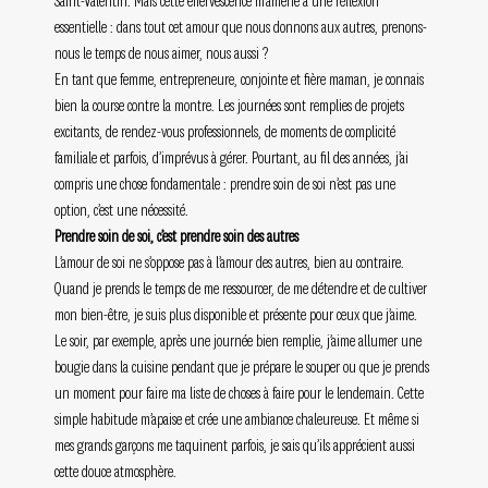
Saint-Valentin. Mais cette effervescence m’amène à une réflexion 
essentielle : dans tout cet amour que nous donnons aux autres, prenons-
nous le temps de nous aimer, nous aussi ?
En tant que femme, entrepreneure, conjointe et fière maman, je connais 
bien la course contre la montre. Les journées sont remplies de projets 
excitants, de rendez-vous professionnels, de moments de complicité 
familiale et parfois, d’imprévus à gérer. Pourtant, au fil des années, j’ai 
compris une chose fondamentale : prendre soin de soi n’est pas une 
option, c’est une nécessité.
Prendre soin de soi, c’est prendre soin des autres
L’amour de soi ne s’oppose pas à l’amour des autres, bien au contraire. 
Quand je prends le temps de me ressourcer, de me détendre et de cultiver 
mon bien-être, je suis plus disponible et présente pour ceux que j’aime. 
Le soir, par exemple, après une journée bien remplie, j’aime allumer une 
bougie dans la cuisine pendant que je prépare le souper ou que je prends 
un moment pour faire ma liste de choses à faire pour le lendemain. Cette 
simple habitude m’apaise et crée une ambiance chaleureuse. Et même si 
mes grands garçons me taquinent parfois, je sais qu’ils apprécient aussi 
cette douce atmosphère.